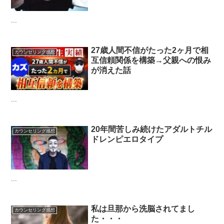
...
27歳人間不信がたった2ヶ月で相
カウンセリング感想
互信頼関係を構築→父親への恨み
が消えた話
...
20年間苦しみ続けたアダルトチル
カウンセリング感想
ドレンピエロタイプ
...
私は旦那から洗脳されてまし
カウンセリング感想
た・・・