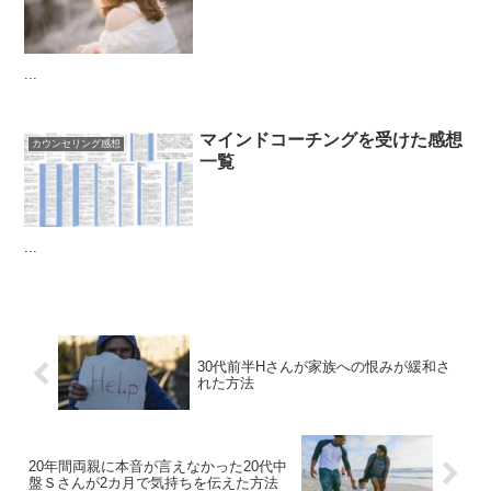
...
マインドコーチングを受けた感想
カウンセリング感想
一覧
...
30代前半Hさんが家族への恨みが緩和さ
れた方法
20年間両親に本音が言えなかった20代中
盤Ｓさんが2カ月で気持ちを伝えた方法